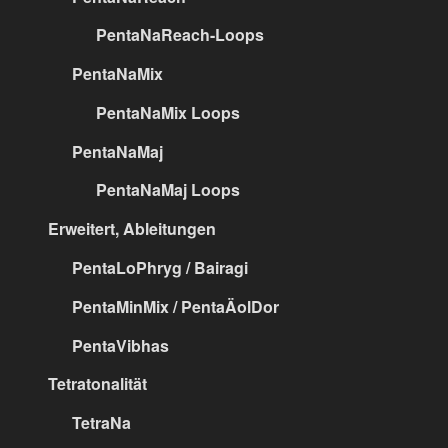
PentaNaReach-Loops
PentaNaMix
PentaNaMix Loops
PentaNaMaj
PentaNaMaj Loops
Erweitert, Ableitungen
PentaLoPhryg / Bairagi
PentaMinMix / PentaÄolDor
PentaVibhas
Tetratonalität
TetraNa