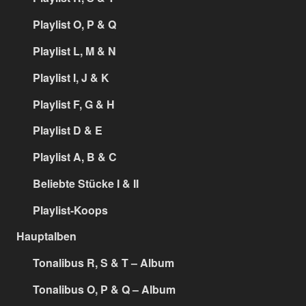
Playlist O, P & Q
Playlist L, M & N
Playlist I, J & K
Playlist F, G & H
Playlist D & E
Playlist A, B & C
Beliebte Stücke I & II
Playlist-Koops
Hauptalben
Tonalibus R, S & T – Album
Tonalibus O, P & Q – Album