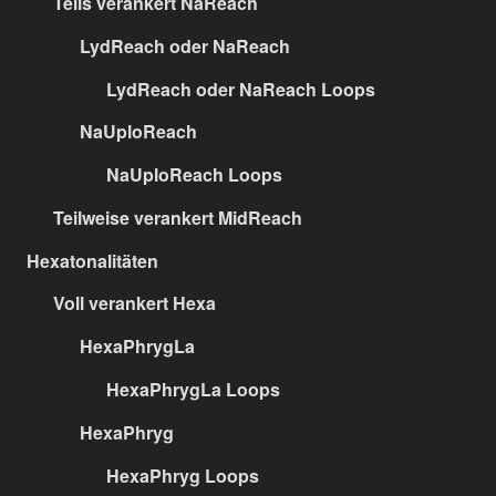
Teils verankert NaReach
LydReach oder NaReach
LydReach oder NaReach Loops
NaUploReach
NaUploReach Loops
Teilweise verankert MidReach
Hexatonalitäten
Voll verankert Hexa
HexaPhrygLa
HexaPhrygLa Loops
HexaPhryg
HexaPhryg Loops