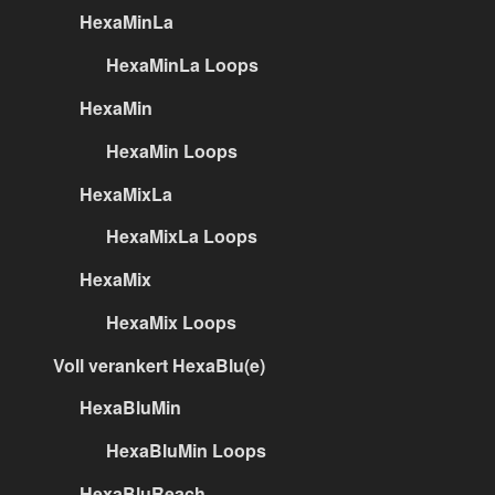
HexaMinLa
HexaMinLa Loops
HexaMin
HexaMin Loops
HexaMixLa
HexaMixLa Loops
HexaMix
HexaMix Loops
Voll verankert HexaBlu(e)
HexaBluMin
HexaBluMin Loops
HexaBluReach