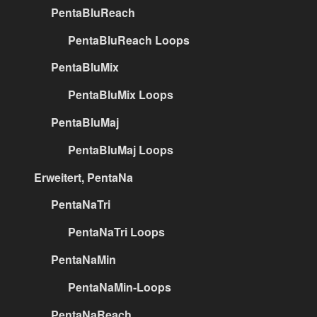
PentaBluReach
PentaBluReach Loops
PentaBluMix
PentaBluMix Loops
PentaBluMaj
PentaBluMaj Loops
Erweitert, PentaNa
PentaNaTri
PentaNaTri Loops
PentaNaMin
PentaNaMin-Loops
PentaNaReach