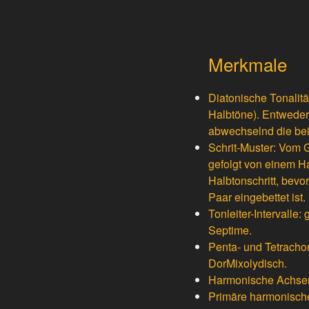
Merkmale
Diatonische Tonalitä
Halbtöne). Entweder 
abwechselnd die bei
Schrit-Muster: Vom G
gefolgt von einem Ha
Halbtonschritt, bevo
Paar eingebettet ist.
Tonleiter-Intervalle
Septime.
Penta- und Tetrachor
DorMixolydisch.
Harmonische Achsen: 
Primäre harmonische