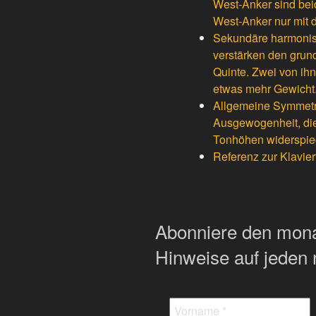
West-Anker sind beid
West-Anker nur mit d
Sekundäre harmonisc
verstärken den grun
Quinte. Zwei von ih
etwas mehr Gewicht
Allgemeine Symmetrie
Ausgewogenheit, die
Tonhöhen widerspieg
Referenz zur Klavier
Abonniere den monat
Hinweise auf jeden 