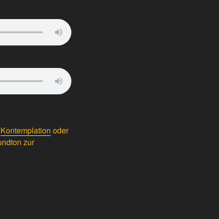
r
Kontemplation
oder
undton zur