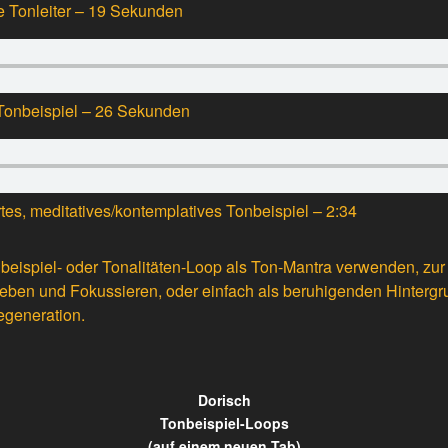
te Tonleiter – 19 Sekunden
 Tonbeispiel – 26 Sekunden
rtes, meditatives/kontemplatives Tonbeispiel – 2:34
beispiel- oder Tonalitäten-Loop als Ton-Mantra verwenden, zu
eben und Fokussieren, oder einfach als beruhigenden Hintergr
generation.
Dorisch
Tonbeispiel-Loops
(auf einem neuen Tab)