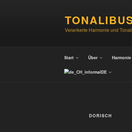
Zum
Inhalt
TONALIBU
springen
Verankerte Harmonie und Tonali
Start
Über
Harmonie
DE
DORISCH