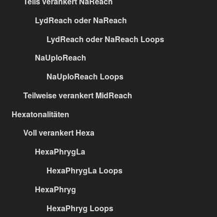
Teils verankert NaReach
LydReach oder NaReach
LydReach oder NaReach Loops
NaUploReach
NaUploReach Loops
Teilweise verankert MidReach
Hexatonalitäten
Voll verankert Hexa
HexaPhrygLa
HexaPhrygLa Loops
HexaPhryg
HexaPhryg Loops