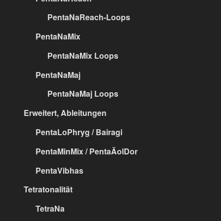
PentaNaReach-Loops
PentaNaMix
PentaNaMix Loops
PentaNaMaj
PentaNaMaj Loops
Erweitert, Ableitungen
PentaLoPhryg / Bairagi
PentaMinMix / PentaÄolDor
PentaVibhas
Tetratonalität
TetraNa