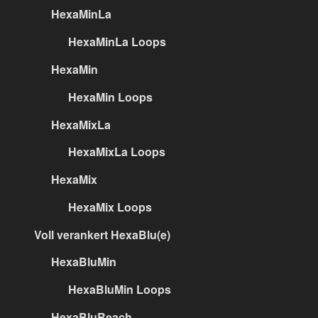
HexaMinLa
HexaMinLa Loops
HexaMin
HexaMin Loops
HexaMixLa
HexaMixLa Loops
HexaMix
HexaMix Loops
Voll verankert HexaBlu(e)
HexaBluMin
HexaBluMin Loops
HexaBluReach