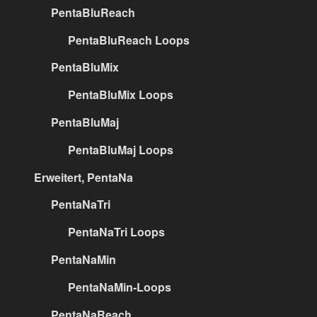
PentaBluReach
PentaBluReach Loops
PentaBluMix
PentaBluMix Loops
PentaBluMaj
PentaBluMaj Loops
Erweitert, PentaNa
PentaNaTri
PentaNaTri Loops
PentaNaMin
PentaNaMin-Loops
PentaNaReach