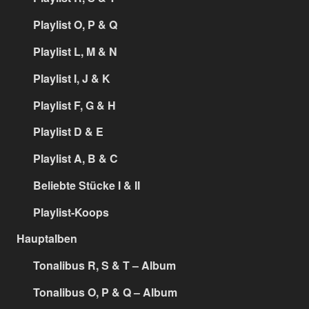
Playlist O, P & Q
Playlist L, M & N
Playlist I, J & K
Playlist F, G & H
Playlist D & E
Playlist A, B & C
Beliebte Stücke I & II
Playlist-Koops
Hauptalben
Tonalibus R, S & T – Album
Tonalibus O, P & Q – Album