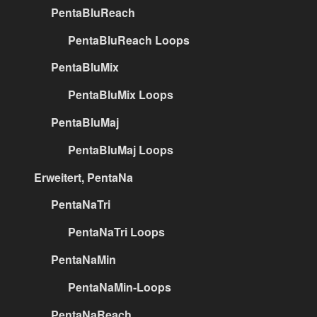
PentaBluReach
PentaBluReach Loops
PentaBluMix
PentaBluMix Loops
PentaBluMaj
PentaBluMaj Loops
Erweitert, PentaNa
PentaNaTri
PentaNaTri Loops
PentaNaMin
PentaNaMin-Loops
PentaNaReach