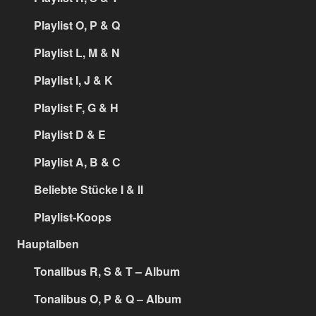
Playlist O, P & Q
Playlist L, M & N
Playlist I, J & K
Playlist F, G & H
Playlist D & E
Playlist A, B & C
Beliebte Stücke I & II
Playlist-Koops
Hauptalben
Tonalibus R, S & T – Album
Tonalibus O, P & Q – Album