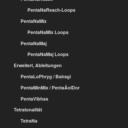
PentaNaReach-Loops
PentaNaMix
PentaNaMix Loops
PentaNaMaj
PentaNaMaj Loops
Erweitert, Ableitungen
PentaLoPhryg / Bairagi
PentaMinMix / PentaÄolDor
PentaVibhas
Tetratonalität
TetraNa