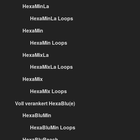
HexaMinLa
HexaMinLa Loops
HexaMin
HexaMin Loops
HexaMixLa
HexaMixLa Loops
HexaMix
HexaMix Loops
Voll verankert HexaBlu(e)
HexaBluMin
HexaBluMin Loops
HexaBluReach