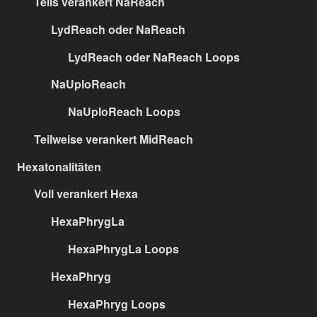
Teils verankert NaReach
LydReach oder NaReach
LydReach oder NaReach Loops
NaUploReach
NaUploReach Loops
Teilweise verankert MidReach
Hexatonalitäten
Voll verankert Hexa
HexaPhrygLa
HexaPhrygLa Loops
HexaPhryg
HexaPhryg Loops