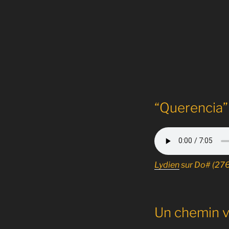
“Querencia” 
Lydien
sur Do# (276 
Un chemin vo