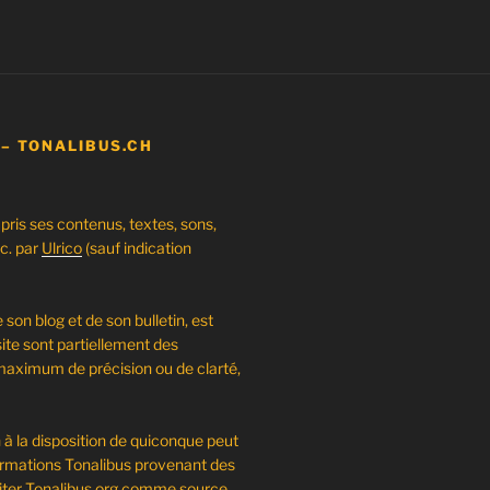
 – TONALIBUS.CH
pris ses contenus, textes, sons,
c. par
Ulrico
(sauf indication
 son blog et de son bulletin, est
site sont partiellement des
maximum de précision ou de clarté,
n à la disposition de quiconque peut
informations Tonalibus provenant des
citer Tonalibus.org comme source.