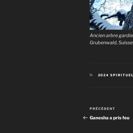
Ancien arbre gardien
Grubenwald, Suisse
CATÉGORIES
2024 SPIRITUE
Navigation
Article
PRÉCÉDENT
de
précédent
Ganesha a pris feu
l’article