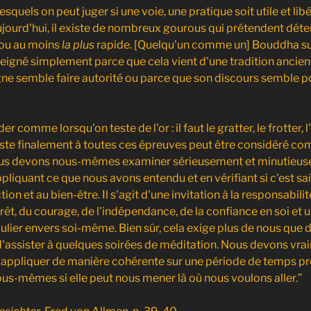
esquels on peut juger si une voie, une pratique soit utile et lib
ourd'hui, il existe de nombreux gourous qui prétendent déten
ou au moins
la plus
rapide. [Quelqu'un comme un] Bouddha s
nseigné simplement parce que cela vient d'une tradition ancien
ne semble faire autorité ou parce que son discours semble p
der comme lorsqu'on teste de l'or : il faut le gratter, le frotter, 
ésiste finalement à toutes ces épreuves peut être considéré c
nous devons nous-mêmes examiner sérieusement et minutieuse
liquant ce que nous avons entendu et en vérifiant si c'est sai
tion et au bien-être. Il s'agit d'une invitation à la responsabi
térêt, du courage, de l'indépendance, de la confiance en soi et
culier envers soi-même. Bien sûr, cela exige plus de nous que
'assister à quelques soirées de méditation. Nous devons vr
 l'appliquer de manière cohérente sur une période de temps p
ous-mêmes si elle peut nous mener là où nous voulons aller.”