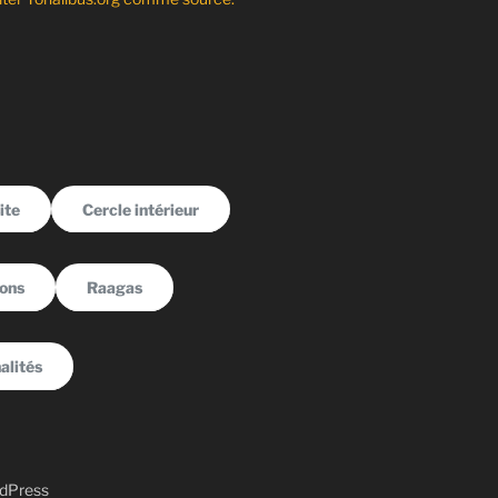
ite
Cercle intérieur
sons
Raagas
alités
rdPress