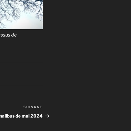
essus de
SUIVANT
Article
suivant
onalibus de mai 2024