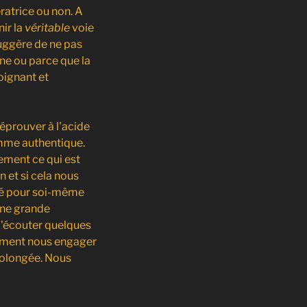
ératrice ou non. A
ir la
véritable
voie
uggère de ne pas
ne ou parce que la
oignant et
l'éprouver à l'acide
omme authentique.
ment ce qui est
n et si cela nous
lité pour soi-même
 une grande
 d'écouter quelques
aiment nous engager
rolongée. Nous