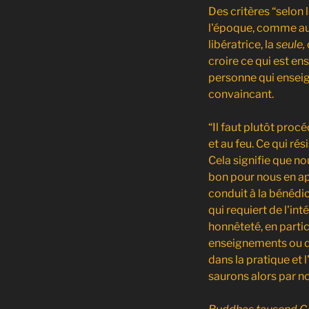
Des critères “selon l
l'époque, comme auj
libératrice, la
seule,
croire ce qui est e
personne qui enseig
convaincant.
“Il faut plutôt procé
et au feu. Ce qui r
Cela signifie que 
bon pour nous en app
conduit à la bénédic
qui requiert de l'in
honnêteté, en parti
enseignements ou d
dans la pratique et
saurons alors par n