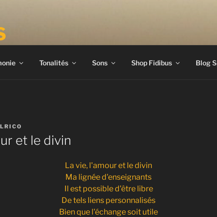
S
onie
Tonalités
Sons
Shop Fidibus
Blog S
LRICO
ur et le divin
La vie, l'amour et le divin
Ma lignée d'enseignants
Il est possible d'être libre
De tels liens personnalisés
Bien que l'échange soit utile