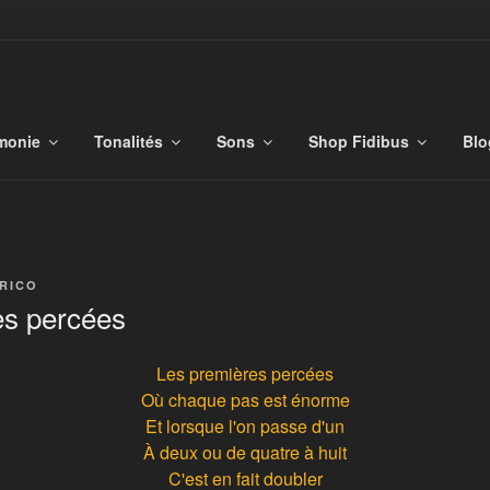
S
monie
Tonalités
Sons
Shop Fidibus
Blo
RICO
es percées
Les premières percées
Où chaque pas est énorme
Et lorsque l'on passe d'un
À deux ou de quatre à huit
C'est en fait doubler