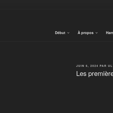
Aller
au
TONALIBU
contenu
principal
Harmonie et tonalités ancrées
Début
À propos
Har
PUBLIÉ
JUIN 6, 2024
PAR
UL
LE
Les premièr