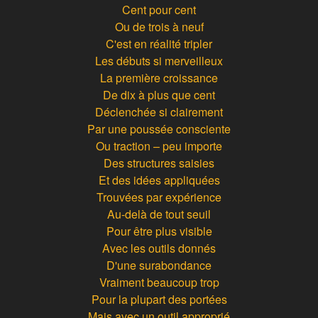
Cent pour cent
Ou de trois à neuf
C'est en réalité tripler
Les débuts si merveilleux
La première croissance
De dix à plus que cent
Déclenchée si clairement
Par une poussée consciente
Ou traction – peu importe
Des structures saisies
Et des idées appliquées
Trouvées par expérience
Au-delà de tout seuil
Pour être plus visible
Avec les outils donnés
D'une surabondance
Vraiment beaucoup trop
Pour la plupart des portées
Mais avec un outil approprié