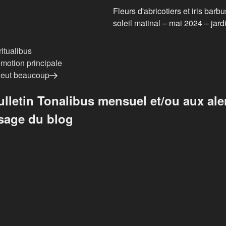
Fleurs d'abricotiers et iris barb
soleil matinal – mai 2024 – jar
ritualibus
'émotion principale
pleut beaucoup
letin Tonalibus mensuel et/ou aux ale
sage du blog