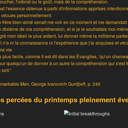
e toucher, l'odorat ou le goût, mais de la compréhension.
t l'essence obtenue à partir d'informations apprises intentionn
s vécues personnellement.
n frère bien-aimé venait me voir en ce moment et me demandait
 dixième de ma compréhension, et si je le souhaitais moi-même 
gré mon désir le plus ardent, lui donner même la millième partie
 n'a ni la connaissance ni l'expérience que j'ai acquises et vécu
ma vie.
fois plus facile, comme il est dit dans les Évangiles, 'qu'un chame
pour quelqu'un de donner à un autre la compréhension qui s'est f
soit.”
emarkable Men
, George Ivanovich Gurdjieff, p. 240
s percées du printemps pleinement éve