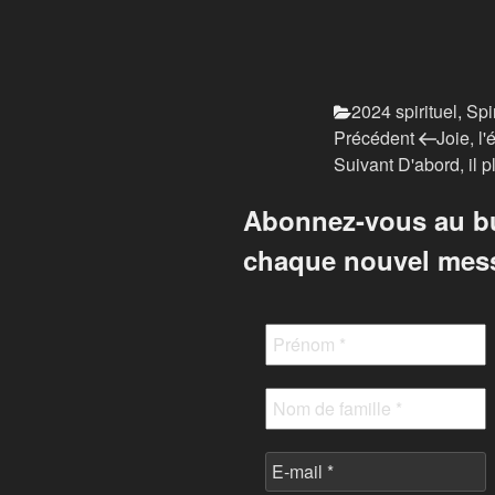
Catégories
2024 spirituel
,
Spi
Article
Navigation
Précédent
Joie, l
précédent
Article
Suivant
D'abord, il 
de
suivant
Abonnez-vous au bul
l’article
chaque nouvel mes