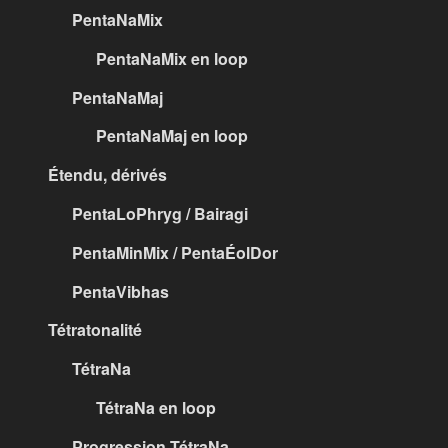
PentaNaMix
PentaNaMix en loop
PentaNaMaj
PentaNaMaj en loop
Étendu, dérivés
PentaLoPhryg / Bairagi
PentaMinMix / PentaÉolDor
PentaVibhas
Tétratonalité
TétraNa
TétraNa en loop
Progression TétraNa