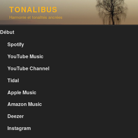
Aller
TONALIBUS
au
Harmonie et tonalités ancrées
contenu
principal
Début
Spotify
YouTube Music
YouTube Channel
Tidal
Apple Music
Amazon Music
Deezer
Instagram