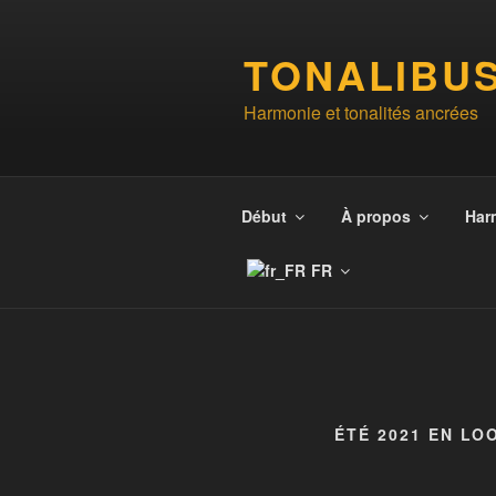
Aller
au
TONALIBU
contenu
principal
Harmonie et tonalités ancrées
Début
À propos
Har
FR
ÉTÉ 2021 EN LO