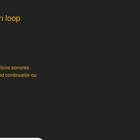
n loop
illons sonores
nd continuelle ou