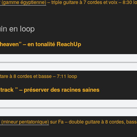
r (gamme égyptienne)
– triple guitare à 7 cordes et voix – 8:30 l
uin en loop
 heaven” – en tonalité ReachUp
itare à 8 cordes et basse – 7:11 loop
track ” – préserver des racines saines
 (mineur pentatonique)
sur Fa – double guitare à 8 cordes, bas