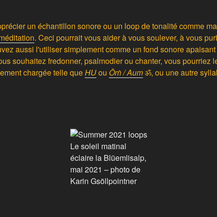
précier un échantillon sonore ou un loop de tonalité comme m
 méditation
. Ceci pourrait vous aider à vous soulever, à vous puri
vez aussi l'utiliser simplement comme un fond sonore apaisant p
vous souhaitez fredonner, psalmodier ou chanter, vous pourriez le
llement chargée telle que
HU
ou
Ōṁ / Aum
ॐ,
ou une autre sylla
Le soleil matinal
éclaire la Blüemlisalp,
mai 2021 – photo de
Karin Gsöllpointner