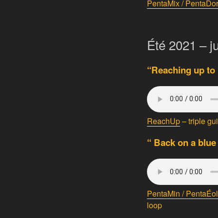
PentaMix / PentaDo
Été 2021 – j
“Reaching up to
ReachUp
– triple gu
“ Back on a blue 
PentaMin / PentaÉol
loop