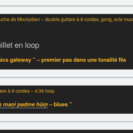
che de Mixolydien – double guitare à 8 cordes, gong, scie mus
illet en loop
ics gateway ” – premier pas dans une tonalité Na
tare à 8 cordes – 4:36 loop
 maṇi padme hūṃ
– blues ”