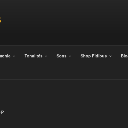
S
monie
Tonalités
Sons
Shop Fidibus
Blo
OP