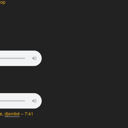
oop
se,
djembé
– 7:41