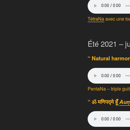
TétraNa
avec une tou
Été 2021 – ju
“ Natural harmon
PentaNa – triple gui
“ ॐ मणिपद्मे हूँ
Auṃ