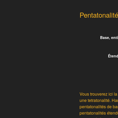
Pentatonalité
Base, ent
Étend
Vous trouverez ici l
une tetratonalité. H
pentatonalités de b
pentatonalités étend