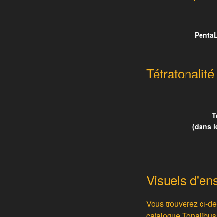
PentaL
Tétratonalité
T
(dans l
Visuels d'e
Vous trouverez ci-d
catalogue Tonalibus.