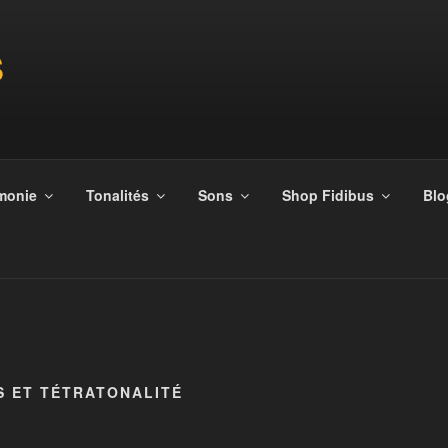
S
monie
Tonalités
Sons
Shop Fidibus
Blo
S ET TÉTRATONALITÉ