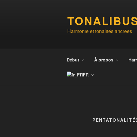
Aller
au
TONALIBU
contenu
principal
Harmonie et tonalités ancrées
Début
À propos
Har
FR
PENTATONALITÉ