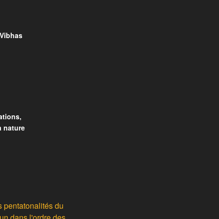
Vibhas
ations,
a nature
 pentatonalités du
un dans l'ordre des