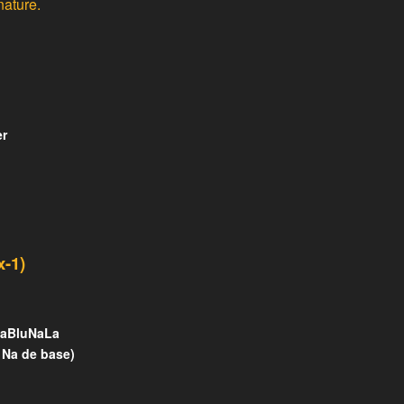
nature.
er
x-1)
taBluNaLa
t Na de base)