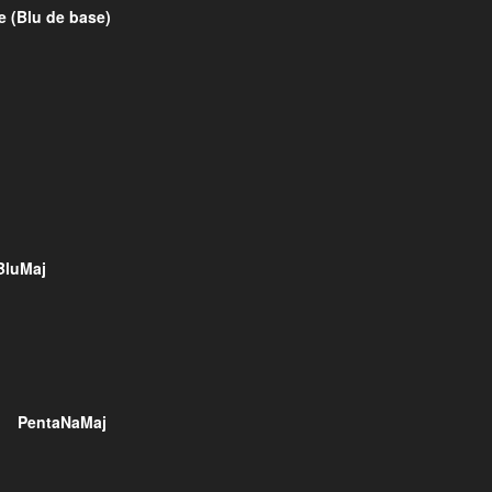
e (Blu de base)
BluMaj
PentaNaMaj