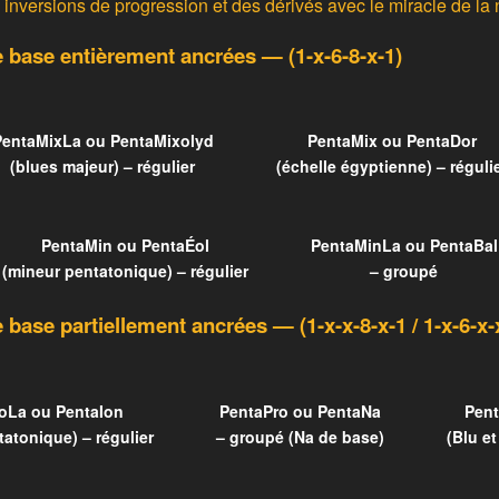
s inversions de progression et des dérivés avec le miracle de la 
e base entièrement ancrées
— (1-x-6-8-x-1)
PentaMixLa ou PentaMixolyd
PentaMix ou PentaDor
(blues majeur) – régulier
(échelle égyptienne) – réguli
PentaMin ou PentaÉol
PentaMinLa ou PentaBal
(mineur pentatonique) – régulier
– groupé
e base partiellement ancrées
— (1-x-x-8-x-1 / 1-x-6-x-
oLa ou PentaIon
PentaPro ou PentaNa
Pen
atonique) – régulier
– groupé (Na de base)
(Blu e