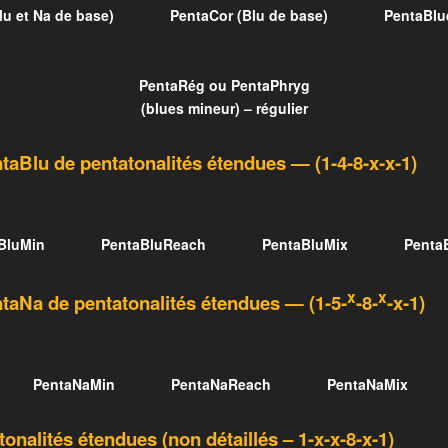
u et Na de base)
PentaCor (Blu de base)
PentaBlu
PentaRég ou PentaPhryg
(blues mineur) – régulier
taBlu de pentatonalités étendues
— (1-4-8-x-x-1)
BluMin
PentaBluReach
PentaBluMix
Penta
x
x
taNa de pentatonalités étendues
— (1-5-
-8-
-x-1)
PentaNaMin
PentaNaReach
PentaNaMix
onalités étendues (non détaillés – 1-x-x-8-x-1)