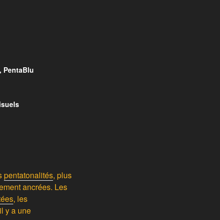
, PentaBlu
isuels
es
pentatonalités
, plus
llement ancrées. Les
tées
, les
l y a une