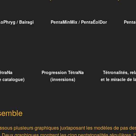
oPhryg / Bairagi
PentaMinMix / PentaÉolDor
Penta
étraNa
Progression TétraNa
Tétronalités, rel
e catalogue)
(inversions)
et le miracle de l
nsemble
essous plusieurs graphiques juxtaposant les modèles de pas des
 Deux graphiques montrent les cinq pentatonalités régulières, l'