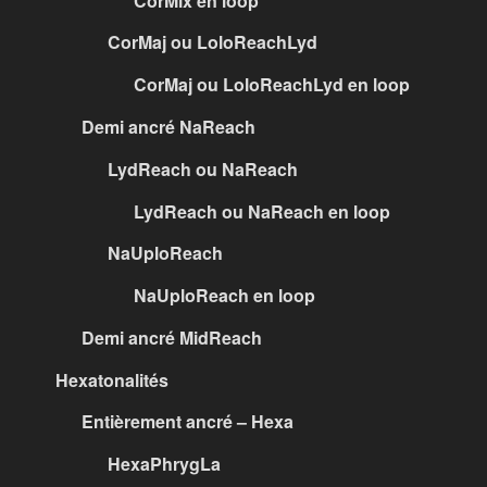
CorMix en loop
CorMaj ou LoloReachLyd
CorMaj ou LoloReachLyd en loop
Demi ancré NaReach
LydReach ou NaReach
LydReach ou NaReach en loop
NaUploReach
NaUploReach en loop
Demi ancré MidReach
Hexatonalités
Entièrement ancré – Hexa
HexaPhrygLa