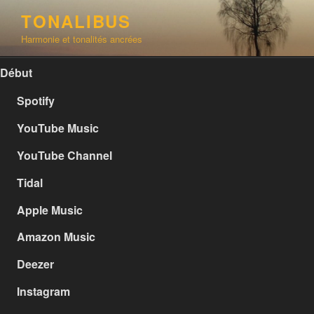
Aller
TONALIBUS
au
Harmonie et tonalités ancrées
contenu
principal
Début
Spotify
YouTube Music
YouTube Channel
Tidal
Apple Music
Amazon Music
Deezer
Instagram