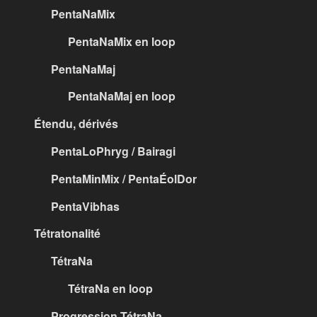
PentaNaMix
PentaNaMix en loop
PentaNaMaj
PentaNaMaj en loop
Étendu, dérivés
PentaLoPhryg / Bairagi
PentaMinMix / PentaÉolDor
PentaVibhas
Tétratonalité
TétraNa
TétraNa en loop
Progression TétraNa