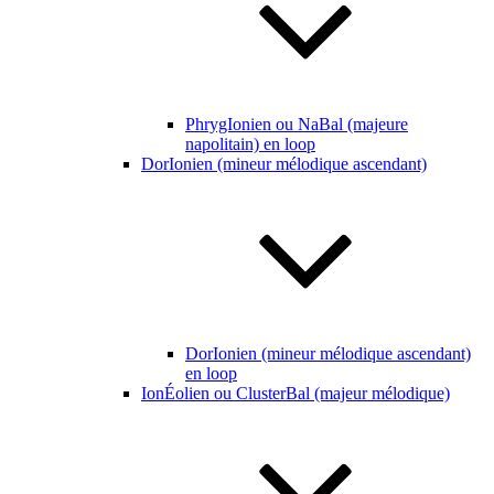
PhrygIonien ou NaBal (majeure
napolitain) en loop
DorIonien (mineur mélodique ascendant)
DorIonien (mineur mélodique ascendant)
en loop
IonÉolien ou ClusterBal (majeur mélodique)