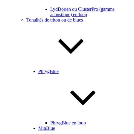
LydDorien ou ClusterPro (gamme
acoustique) en loop
Tonalités de triton ou de blues
PhrygBlue
PhrygBlue en loop
MinBlue