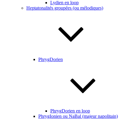
Lydien en loop
Heptatonalités groupées (ou mélodiques)
PhrygDorien
PhrygDorien en loop
PhrygIonien ou NaBal (majeur napolitain)