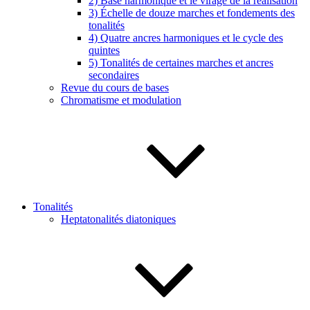
2) Base harmonique et le virage de la réalisation
3) Échelle de douze marches et fondements des
tonalités
4) Quatre ancres harmoniques et le cycle des
quintes
5) Tonalités de certaines marches et ancres
secondaires
Revue du cours de bases
Chromatisme et modulation
Tonalités
Heptatonalités diatoniques