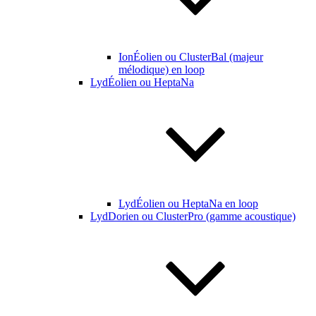
IonÉolien ou ClusterBal (majeur
mélodique) en loop
LydÉolien ou HeptaNa
LydÉolien ou HeptaNa en loop
LydDorien ou ClusterPro (gamme acoustique)