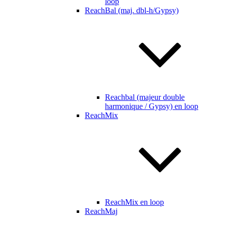
loop
ReachBal (maj. dbl-h/Gypsy)
Reachbal (majeur double
harmonique / Gypsy) en loop
ReachMix
ReachMix en loop
ReachMaj