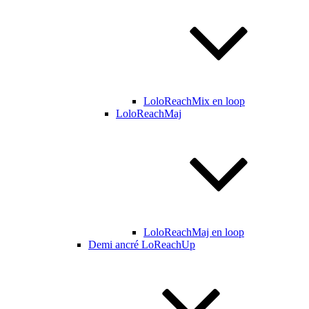
LoloReachMix en loop
LoloReachMaj
LoloReachMaj en loop
Demi ancré LoReachUp