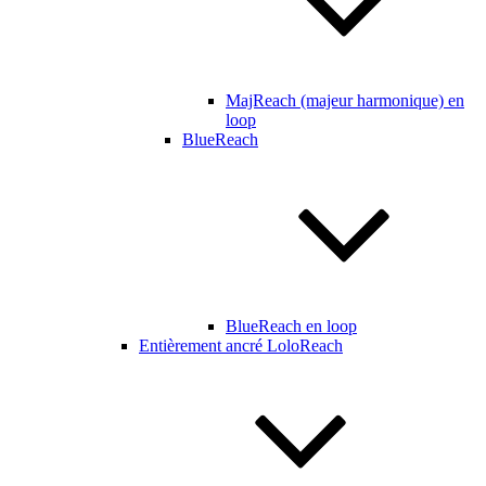
MajReach (majeur harmonique) en
loop
BlueReach
BlueReach en loop
Entièrement ancré LoloReach