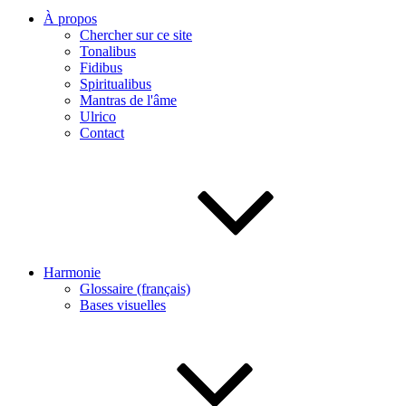
À propos
Chercher sur ce site
Tonalibus
Fidibus
Spiritualibus
Mantras de l'âme
Ulrico
Contact
Harmonie
Glossaire (français)
Bases visuelles