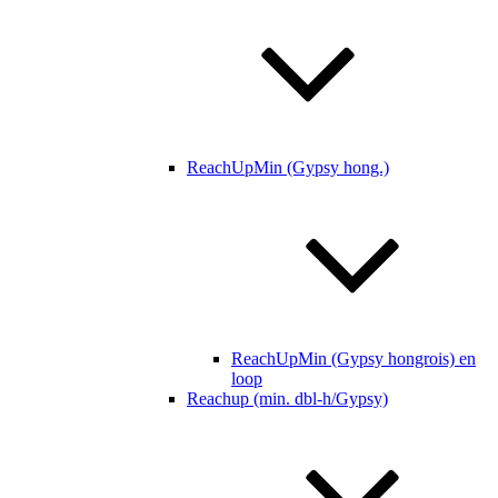
ReachUpMin (Gypsy hong.)
ReachUpMin (Gypsy hongrois) en
loop
Reachup (min. dbl-h/Gypsy)