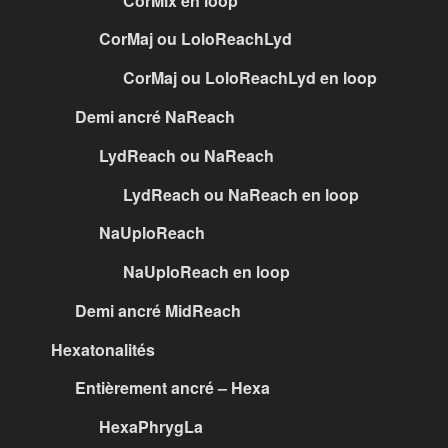
CorMix en loop
CorMaj ou LoloReachLyd
CorMaj ou LoloReachLyd en loop
Demi ancré NaReach
LydReach ou NaReach
LydReach ou NaReach en loop
NaUploReach
NaUploReach en loop
Demi ancré MidReach
Hexatonalités
Entièrement ancré – Hexa
HexaPhrygLa