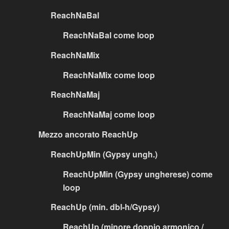
ReachNaBal
ReachNaBal come loop
ReachNaMix
ReachNaMix come loop
ReachNaMaj
ReachNaMaj come loop
Mezzo ancorato ReachUp
ReachUpMin (Gypsy ungh.)
ReachUpMin (Gypsy ungherese) come
loop
ReachUp (min. dbl-h/Gypsy)
ReachUp (minore doppio armonico /