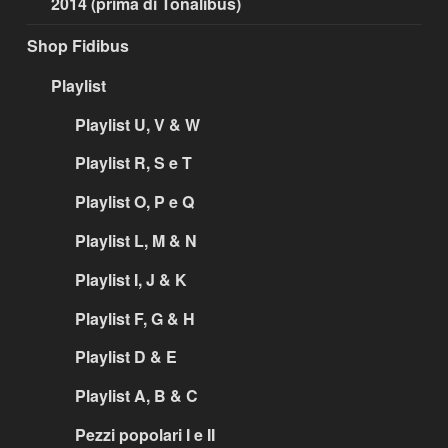
2014 (prima di Tonalibus)
Shop Fidibus
Playlist
Playlist U, V & W
Playlist R, S e T
Playlist O, P e Q
Playlist L, M & N
Playlist I, J & K
Playlist F, G & H
Playlist D & E
Playlist A, B & C
Pezzi popolari I e II