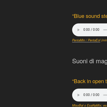
“Blue sound ste
PentaMin / PentaEol
(min
Suoni di ma
“Back in open 
MisoBal o EsaNaMix; esat