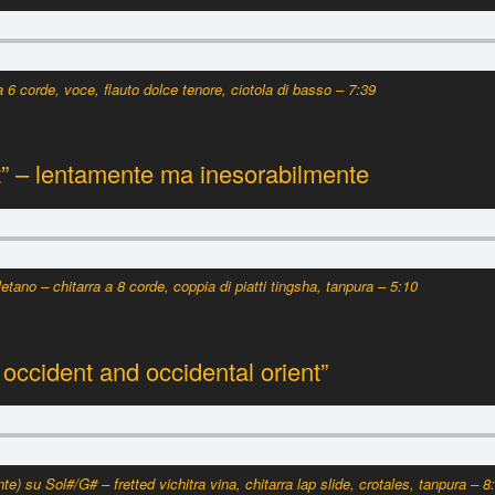
 6 corde, voce, flauto dolce tenore, ciotola di basso – 7:39
t” – lentamente ma inesorabilmente
tano – chitarra a 8 corde, coppia di piatti tingsha, tanpura – 5:10
 occident and occidental orient”
te) su Sol#/G# – fretted
vichitra vina
,
chitarra lap slide, crotales, tanpura – 8