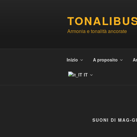
Salta
al
TONALIBU
contenuto
Armonia e tonalità ancorate
Inizio
A proposito
A
IT
SUONI DI MAG-G