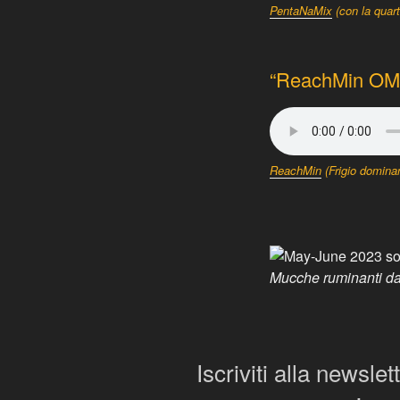
PentaNaMix
(con la quart
“ReachMin OM H
ReachMin
(Frigio dominan
Mucche ruminanti dall
Iscriviti alla newsle