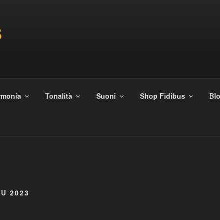
S
rmonia
Tonalità
Suoni
Shop Fidibus
Blo
IU 2023