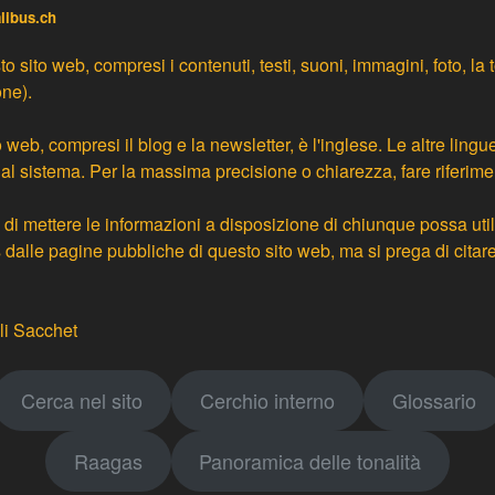
alibus.ch
 sito web, compresi i contenuti, testi, suoni, immagini, foto, la
one).
 web, compresi il blog e la newsletter, è l'inglese. Le altre lingu
dal sistema
. Per la massima precisione o chiarezza, fare riferime
di mettere le informazioni a disposizione di chiunque possa utili
us dalle pagine pubbliche di questo sito web, ma si prega di cita
li Sacchet
Cerca nel sito
Cerchio interno
Glossario
Raagas
Panoramica delle tonalità