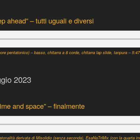
p ahead” – tutti uguali e diversi
ore pentatonico) – basso, chitarra a 8 corde, chitarra lap slide, tanpura – 5:47
ggio 2023
time and space” – finalmente
onalità derivata di
Misolidio
(senza seconda),
EsaNaTriMix
(con la quarta inv