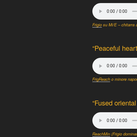
Frigio
su Mi/E – chitarra a
“Peaceful hear
FrigReach
o minore napole
“Fused oriental
ReachMin
(Frigio dominan