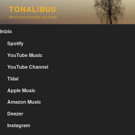
Salta
TONALIBUS
al
Armonia e tonalità ancorate
contenuto
Inizio
Spotify
YouTube Music
YouTube Channel
Tidal
Apple Music
Amazon Music
Deezer
Instagram