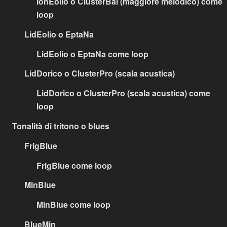
IonEolio o ClusterBal (maggiore melodico) come
loop
LidEolio o EptaNa
LidEolio o EptaNa come loop
LidDorico o ClusterPro (scala acustica)
LidDorico o ClusterPro (scala acustica) come
loop
Tonalità di tritono o blues
FrigBlue
FrigBlue come loop
MinBlue
MinBlue come loop
BlueMin