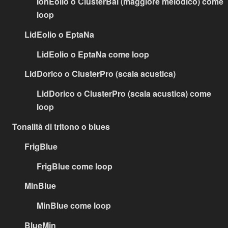
IonEolio o ClusterBal (maggiore melodico) come
loop
LidEolio o EptaNa
LidEolio o EptaNa come loop
LidDorico o ClusterPro (scala acustica)
LidDorico o ClusterPro (scala acustica) come
loop
Tonalità di tritono o blues
FrigBlue
FrigBlue come loop
MinBlue
MinBlue come loop
BlueMin