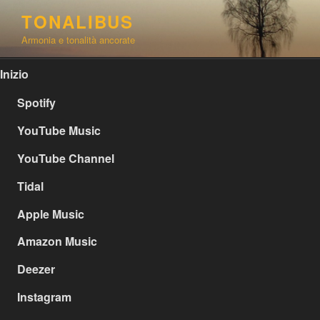
Salta
TONALIBUS
al
Armonia e tonalità ancorate
contenuto
Inizio
Spotify
YouTube Music
YouTube Channel
Tidal
Apple Music
Amazon Music
Deezer
Instagram