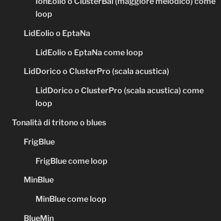
IonEolio o ClusterBal (maggiore melodico) come
loop
LidEolio o EptaNa
LidEolio o EptaNa come loop
LidDorico o ClusterPro (scala acustica)
LidDorico o ClusterPro (scala acustica) come
loop
Tonalità di tritono o blues
FrigBlue
FrigBlue come loop
MinBlue
MinBlue come loop
BlueMin