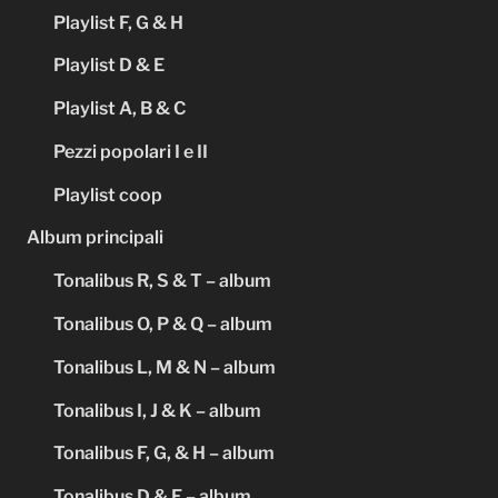
Playlist F, G & H
Playlist D & E
Playlist A, B & C
Pezzi popolari I e II
Playlist coop
Album principali
Tonalibus R, S & T – album
Tonalibus O, P & Q – album
Tonalibus L, M & N – album
Tonalibus I, J & K – album
Tonalibus F, G, & H – album
Tonalibus D & E – album