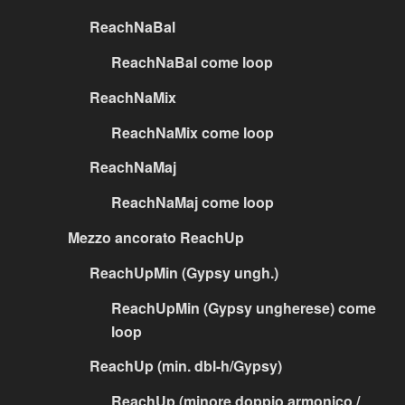
ReachNaBal
ReachNaBal come loop
ReachNaMix
ReachNaMix come loop
ReachNaMaj
ReachNaMaj come loop
Mezzo ancorato ReachUp
ReachUpMin (Gypsy ungh.)
ReachUpMin (Gypsy ungherese) come
loop
ReachUp (min. dbl-h/Gypsy)
ReachUp (minore doppio armonico /