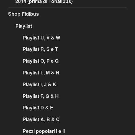
2014 (prima di Tonalibus)
Shop Fidibus
Playlist
Playlist U, V & W
Playlist R, S e T
Playlist O, P e Q
Playlist L, M & N
Playlist I, J & K
Playlist F, G & H
Playlist D & E
Playlist A, B & C
Pezzi popolari I e II