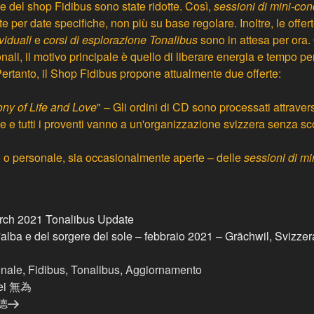
te del shop Fidibus sono state ridotte. Così,
sessioni di mini-con
e per date specifiche, non più su base regolare. Inoltre, le offer
viduali
e
corsi di esplorazione Tonalibus
sono in attesa per ora.
ali, il motivo principale è quello di liberare energia e tempo per 
ertanto, il
Shop Fidibus
propone attualmente due offerte:
y of Life and Love
" – Gli ordini di CD sono processati attraver
 e tutti i proventi vanno a un'organizzazione svizzera senza sco
o o personale, sia occasionalmente aperte – delle
sessioni di mi
ell'alba e del sorgere del sole – febbraio 2021 – Grächwil, Svizzer
onale
,
Fidibus
,
Tonalibus
,
Aggiornamento
ei 無為
 德