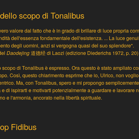
dello scopo di Tonalibus
vero valore dal fatto che è in grado di brillare di luce propria com
ondità dell'essenza fondamentale dell'esistenza. ... La luce gen
ento degli uomini, anzi si vergogna quasi del suo splendore".
del
Daodejing
道德经 di Laozi (edizione Diederichs 1972, p. 20)
o scopo di Tonalibus è espresso. Ora questo è stato ampliato co
copo
. Così, questo chiarimento esprime che io, Ulrico, non vogli
entrico. Ma, con Tonalibus, spero e mi propongo semplicemente d
tà e di ispirarti e motivarti potenzialmente a guardare e lavorare 
no e l'armonia, ancorato nella libertà spirituale.
hop Fidibus