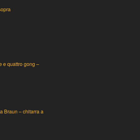
sopra
e e quattro gong –
a Braun – chitarra a