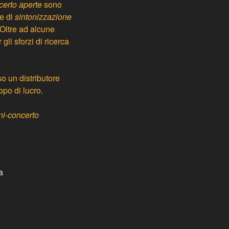
certo aperte
sono
te di
sintonizzazione
 Oltre ad alcune
gli sforzi di ricerca
so un distributore
po di lucro.
ni-concerto
a