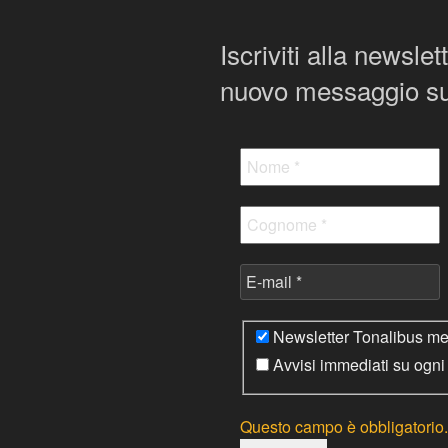
articoli
successivo
Iscriviti alla newsle
nuovo messaggio su
Newsletter Tonalibus mens
Avvisi immediati su ogn
Questo campo è obbligatorio.