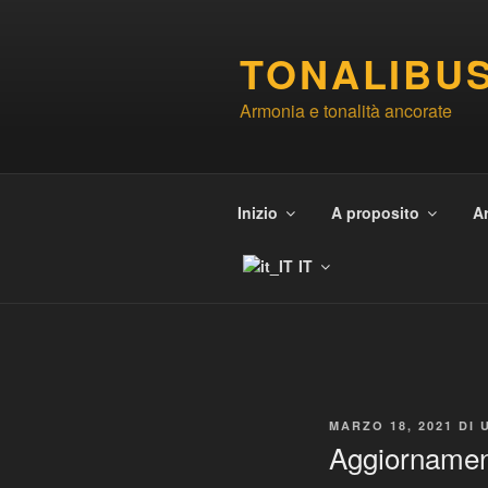
Salta
al
TONALIBU
contenuto
Armonia e tonalità ancorate
Inizio
A proposito
A
IT
PUBBLICATO
MARZO 18, 2021
DI
IL
Aggiornamen