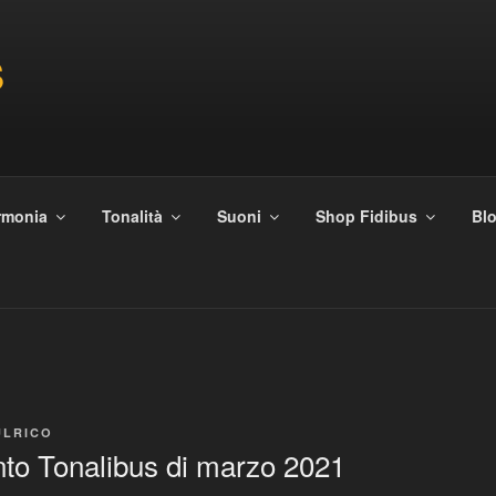
S
rmonia
Tonalità
Suoni
Shop Fidibus
Blo
ULRICO
to Tonalibus di marzo 2021