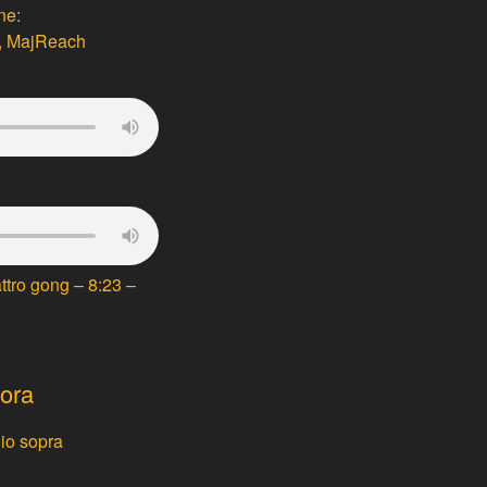
ne:
l, MajReach
ttro gong – 8:23 –
ora
io sopra