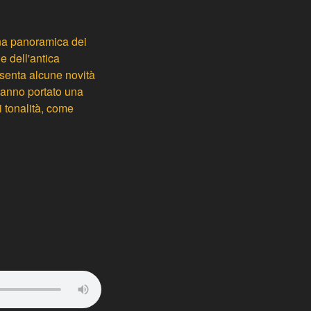
na panoramica dei
e dell'antica
esenta alcune novità
 hanno portato una
i tonalità, come