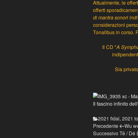
Attualmente, le offer
offerti sporadicament
di mantra sonori indi
considerazioni person
Tonalibus in corso. P
Il CD "
A Symphon
indipendente
Sia privat
Il fascino infinito d
Categorie
2021 fidal
,
2021 t
Navigazione
Articolo
Precedente
Wu w
precedente:
Articolo
Successivo
Tê / Dé