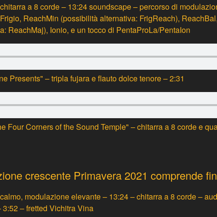
chitarra a 8 corde – 13:24 soundscape – percorso di modulazio
Frigio, ReachMin (possibilità alternativa: FrigReach), ReachBa
tiva: ReachMaj), Ionio, e un tocco di PentaProLa/PentaIon
e Presents" – tripla
fujara
e flauto dolce tenore – 2:31
 Four Corners of the Sound Temple" – chitarra a 8 corde e qua
zione crescente
Primavera 2021
comprende fin
calmo, modulazione elevante – 13:24 – chitarra a 8 corde – aud
3:52 – fretted Vichitra Vina