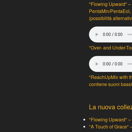
"Flowing Upward" – 
PentaMin/PentaEol, 
(possibilità alterna
"Over- and Under-Ton
"ReachUpMix with the
contiene suoni bassi
La nuova colle
"Flowing Upward" – 
"A Touch of Grace" – 