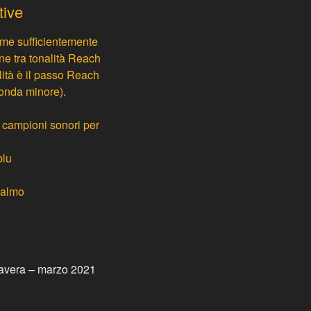
tive
ome sufficientemente
ne tra tonalità Reach
lità è il passo Reach
conda minore).
 campioni sonori per
blu
 calmo
imavera – marzo 2021