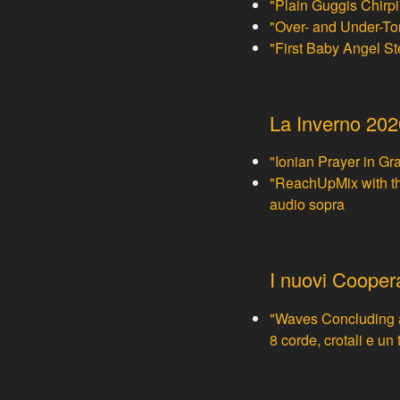
"Plain Guggis Chirpi
"Over- and Under-Ton
"First Baby Angel St
La
Inverno 20
"Ionian Prayer in Gra
"ReachUpMix with the
audio sopra
I nuovi
Cooper
"Waves Concluding a 
8 corde, crotali e un