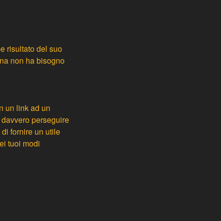
e risultato del suo
uina non ha bisogno
n un link ad un
o davvero perseguire
i fornire un utile
nei tuoi modi