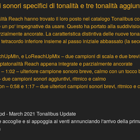
onori specifici di tonalità e tre tonalità aggiun
lità Reach
hanno trovato il loro posto nel catalogo Tonalibus c
un po' impegnative da usare. Questo ha portato alla suddivisio
ialmente ancorate. La caratteristica distintiva delle nuove tona
o tetracordo inferiore insieme al passo iniziale abbassato (la se
chUpMin
, e
LoReachUpMix
– due campioni di scala e due brevi
eptatonalità Reach appena integrate e parzialmente ancorate
– 1:02 – ulteriore campione sonoro breve, calmo con un tocco 
 due campioni sonori aggiuntivi, ritmico e calmo
on
– 0:58 e 1:17 – due ulteriori campioni sonori brevi, ritmico e
e accoglie e si appoggia ai venti annunciando l'arrivo della pr
h