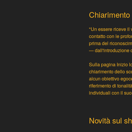
Chiarimento 
"Un essere riceve il 
contatto con le prof
prima del riconoscim
— dall'introduzione 
Sulla pagina
Inizio
l
chiarimento dello s
alcun obiettivo egoc
riferimento di tonali
individuali con il suo
Novità sul s