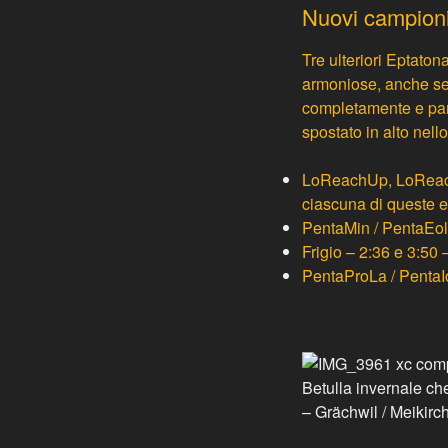
Nuovi campioni s
Tre ulteriori
Eptatona
armoniose, anche se 
completamente e parz
spostato in alto nell
LoReachUp
,
LoRea
ciascuna di queste 
PentaMin / PentaEol
Frigio
– 2:36 e 3:50 –
PentaProLa / PentaI
Betulla invernale ch
– Grächwil / Meikirc