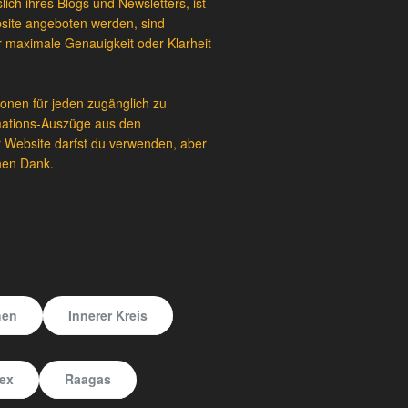
lich ihres Blogs und Newsletters, ist
bsite angeboten werden, sind
r maximale Genauigkeit oder Klarheit
ionen für jeden zugänglich zu
mations-Auszüge aus den
er Website darfst du verwenden, aber
chen Dank.
hen
Innerer Kreis
ex
Raagas