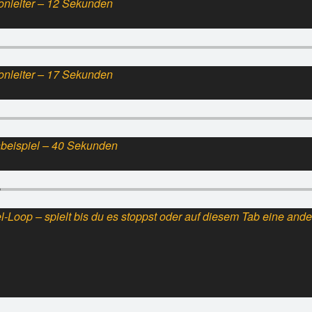
Tonleiter – 12 Sekunden
Tonleiter – 17 Sekunden
nbeispiel – 40 Sekunden
l-Loop – spielt bis du es stoppst oder auf diesem Tab eine ander