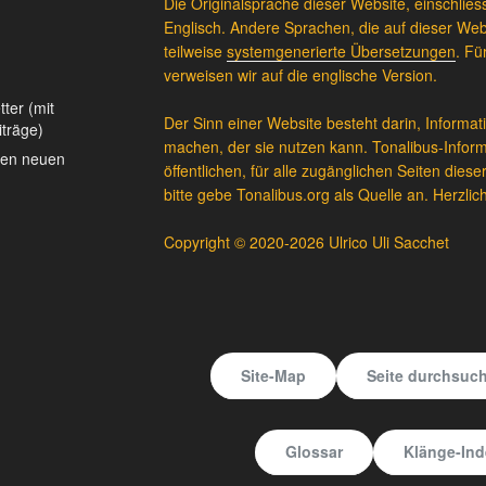
Die Originalsprache dieser Website, einschliess
Englisch. Andere Sprachen, die auf dieser We
teilweise
systemgenerierte Übersetzungen
. Fü
verweisen wir auf die englische Version.
ter (mit
Der Sinn einer Website besteht darin, Informat
iträge)
machen, der sie nutzen kann. Tonalibus-Infor
den neuen
öffentlichen, für alle zugänglichen Seiten dies
bitte gebe Tonalibus.org als Quelle an. Herzli
Copyright © 2020-2026 Ulrico Uli Sacchet
Site-Map
Seite durchsuc
Glossar
Klänge-Ind