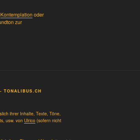
r
Kontemplation
oder
undton zur
– TONALIBUS.CH
ich ihrer Inhalte, Texte, Töne,
ts, usw. von
Ulrico
(sofern nicht