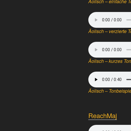
Äolisch – einfache 
Äolisch – verzierte 
Äolisch – kurzes To
Äolisch – Tonbeispie
ReachMaj