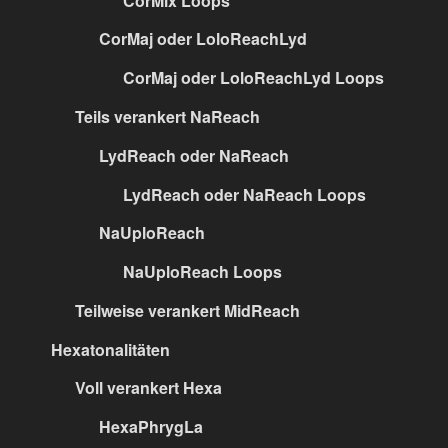
CorMix Loops
CorMaj oder LoloReachLyd
CorMaj oder LoloReachLyd Loops
Teils verankert NaReach
LydReach oder NaReach
LydReach oder NaReach Loops
NaUploReach
NaUploReach Loops
Teilweise verankert MidReach
Hexatonalitäten
Voll verankert Hexa
HexaPhrygLa