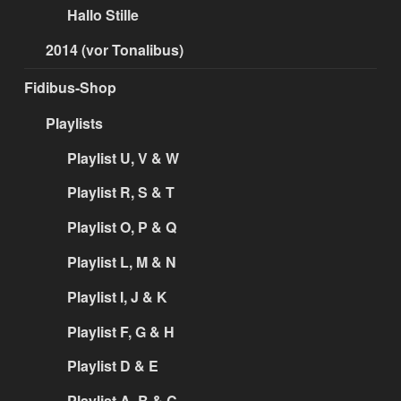
Hallo Stille
2014 (vor Tonalibus)
Fidibus-Shop
Playlists
Playlist U, V & W
Playlist R, S & T
Playlist O, P & Q
Playlist L, M & N
Playlist I, J & K
Playlist F, G & H
Playlist D & E
Playlist A, B & C