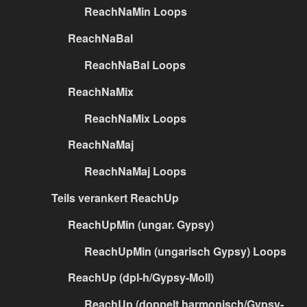
ReachNaMin Loops
ReachNaBal
ReachNaBal Loops
ReachNaMix
ReachNaMix Loops
ReachNaMaj
ReachNaMaj Loops
Teils verankert ReachUp
ReachUpMin (ungar. Gypsy)
ReachUpMin (ungarisch Gypsy) Loops
ReachUp (dpl-h/Gypsy-Moll)
ReachUp (doppelt harmonisch/Gypsy-