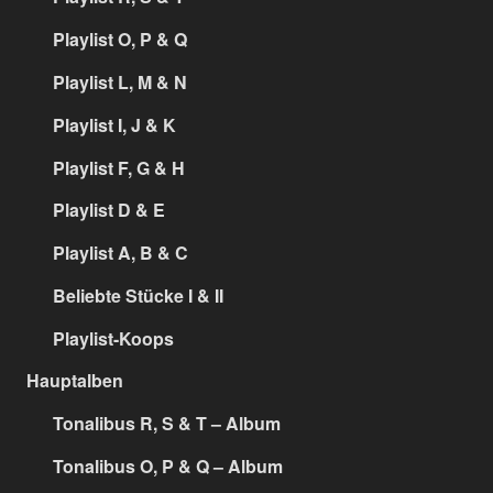
Playlist O, P & Q
Playlist L, M & N
Playlist I, J & K
Playlist F, G & H
Playlist D & E
Playlist A, B & C
Beliebte Stücke I & II
Playlist-Koops
Hauptalben
Tonalibus R, S & T – Album
Tonalibus O, P & Q – Album