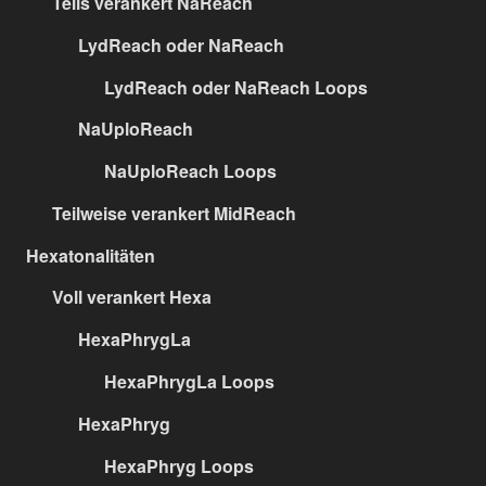
Teils verankert NaReach
LydReach oder NaReach
LydReach oder NaReach Loops
NaUploReach
NaUploReach Loops
Teilweise verankert MidReach
Hexatonalitäten
Voll verankert Hexa
HexaPhrygLa
HexaPhrygLa Loops
HexaPhryg
HexaPhryg Loops