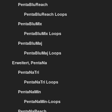
PentaBluReach
PentaBluReach Loops
PentaBluMix
PentaBluMix Loops
PentaBluMaj
PentaBluMaj Loops
Erweitert, PentaNa
PentaNaTri
PentaNaTri Loops
PentaNaMin
PentaNaMin-Loops
PentaNaReach