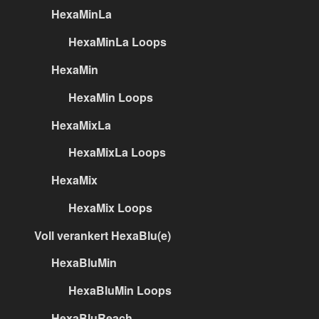
HexaMinLa
HexaMinLa Loops
HexaMin
HexaMin Loops
HexaMixLa
HexaMixLa Loops
HexaMix
HexaMix Loops
Voll verankert HexaBlu(e)
HexaBluMin
HexaBluMin Loops
HexaBluReach