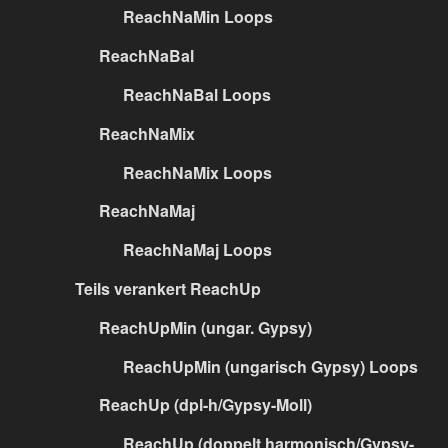
ReachNaMin Loops
ReachNaBal
ReachNaBal Loops
ReachNaMix
ReachNaMix Loops
ReachNaMaj
ReachNaMaj Loops
Teils verankert ReachUp
ReachUpMin (ungar. Gypsy)
ReachUpMin (ungarisch Gypsy) Loops
ReachUp (dpl-h/Gypsy-Moll)
ReachUp (doppelt harmonisch/Gypsy-