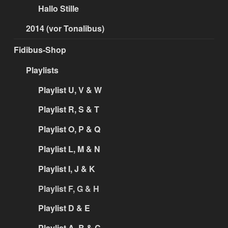
Hallo Stille
2014 (vor Tonalibus)
Fidibus-Shop
Playlists
Playlist U, V & W
Playlist R, S & T
Playlist O, P & Q
Playlist L, M & N
Playlist I, J & K
Playlist F, G & H
Playlist D & E
Playlist A, B & C