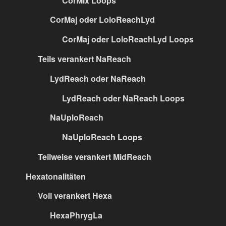
CorMix Loops
CorMaj oder LoloReachLyd
CorMaj oder LoloReachLyd Loops
Teils verankert NaReach
LydReach oder NaReach
LydReach oder NaReach Loops
NaUploReach
NaUploReach Loops
Teilweise verankert MidReach
Hexatonalitäten
Voll verankert Hexa
HexaPhrygLa