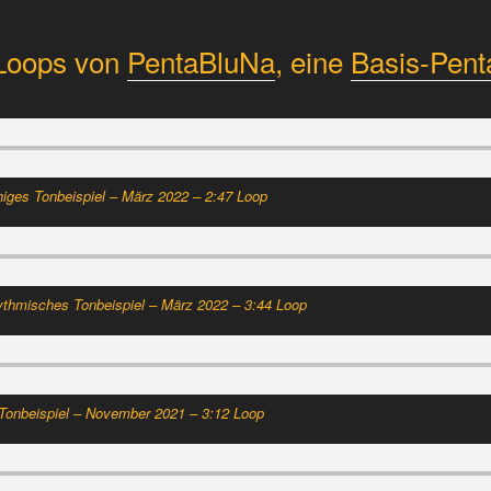
-Loops von
PentaBluNa
, eine
Basis-Penta
uhiges Tonbeispiel – März 2022 – 2:47 Loop
hythmisches Tonbeispiel – März 2022 – 3:44 Loop
 Tonbeispiel – November 2021 – 3:12 Loop