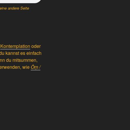
eine andere Seite
r
Kontemplation
oder
du kannst es einfach
enn du mitsummen,
 verwenden, wie
Ōṃ /