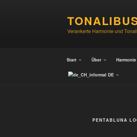
Zum
Inhalt
TONALIBU
springen
Verankerte Harmonie und Tonali
Start
Über
Harmonie
DE
PENTABLUNA LO