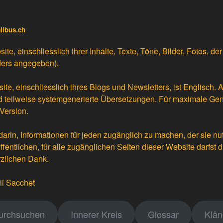
alibus.ch
e, einschliesslich ihrer Inhalte, Texte, Töne, Bilder, Fotos, d
ders angegeben).
te, einschliesslich ihres Blogs und Newsletters, ist Englisch. 
 teilweise
systemgenerierte Übersetzungen
. Für maximale Gen
Version.
darin, Informationen für jeden zugänglich zu machen, der sie nu
fentlichen, für alle zugänglichen Seiten dieser Website darfst 
rzlichen Dank.
li Sacchet
durchsuchen
Innerer Kreis
Glossar
Klän