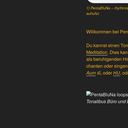
1)
PentaBluNa
– rhythmis
aufrufst.
Willkommen bei
Pen
Du kannst einen Ton
Meditation
. Dies ka
als beruhigenden H
chanten oder singen 
Aum
ॐ, oder
HU
, o
Tonalibus Büro und