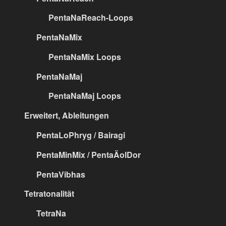
PentaNaReach-Loops
PentaNaMix
PentaNaMix Loops
PentaNaMaj
PentaNaMaj Loops
Erweitert, Ableitungen
PentaLoPhryg / Bairagi
PentaMinMix / PentaÄolDor
PentaVibhas
Tetratonalität
TetraNa