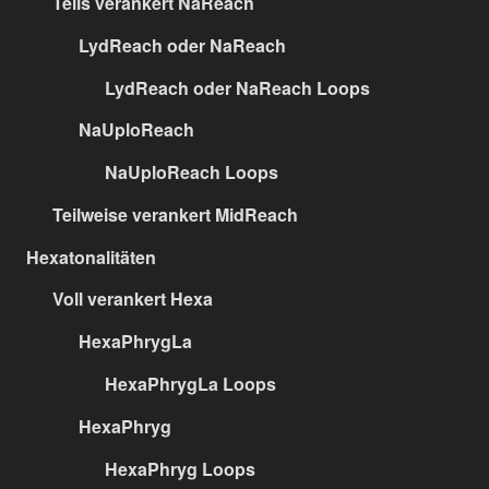
Teils verankert NaReach
LydReach oder NaReach
LydReach oder NaReach Loops
NaUploReach
NaUploReach Loops
Teilweise verankert MidReach
Hexatonalitäten
Voll verankert Hexa
HexaPhrygLa
HexaPhrygLa Loops
HexaPhryg
HexaPhryg Loops