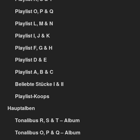
Playlist O, P & Q
Playlist L, M & N
Playlist I, J & K
Playlist F, G & H
Playlist D & E
Playlist A, B & C
Beliebte Stücke I & II
Playlist-Koops
Hauptalben
Tonalibus R, S & T – Album
Tonalibus O, P & Q – Album