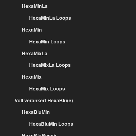
HexaMinLa
HexaMinLa Loops
HexaMin
HexaMin Loops
HexaMixLa
HexaMixLa Loops
HexaMix
HexaMix Loops
Voll verankert HexaBlu(e)
HexaBluMin
HexaBluMin Loops
HexaBluReach