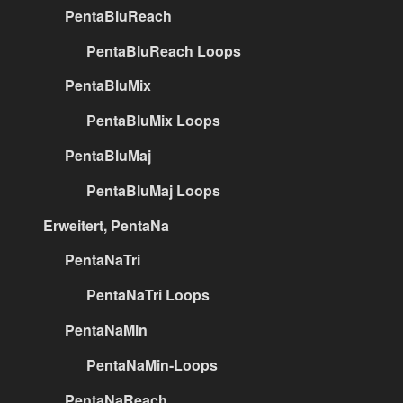
PentaBluReach
PentaBluReach Loops
PentaBluMix
PentaBluMix Loops
PentaBluMaj
PentaBluMaj Loops
Erweitert, PentaNa
PentaNaTri
PentaNaTri Loops
PentaNaMin
PentaNaMin-Loops
PentaNaReach