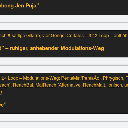
hong Jen Pūjā”
ch 8-saitige Gitarre, vier Gongs, Cortales – 3:42 Loop – enthält
" – ruhiger, anhebender Modulations-Weg
 13:24 Loop – Modulations-Weg:
PentaMin/PentaÄol
,
Phrygisch
,
each
),
ReachBal
,
MajReach
(Alternative:
ReachMaj
),
Ionisch
, 
n
ce”