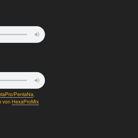
taPro/PentaNa
,
ch von
HexaProMix