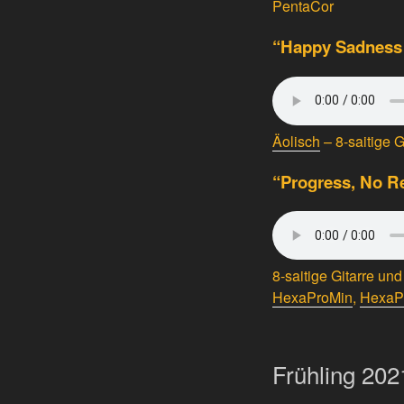
PentaCor
“Happy Sadness 
Äolisch
– 8-saitige G
“Progress, No Re
8-saitige Gitarre un
HexaProMin
,
HexaP
Frühling 20