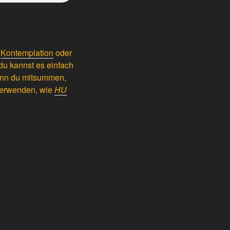
r
Kontemplation
oder
du kannst es einfach
enn du mitsummen,
 verwenden, wie
HU