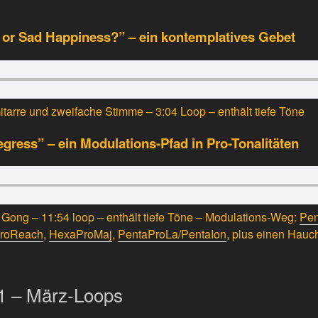
or Sad Happiness?” – ein kontemplatives Gebet
itarre und zweifache Stimme – 3:04 Loop – enthält tiefe Töne
gress” – ein Modulations-Pfad in Pro-Tonalitäten
d Gong – 11:54 loop – enthält tiefe Töne – Modulations-Weg:
Pen
roReach
,
HexaProMaj
,
PentaProLa/PentaIon
, plus einen Hau
21 – März-Loops