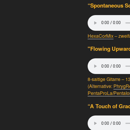
“Spontaneous Sc
HexaCorMix
– zweifa
"Flowing Upward
8-saitige Gitarre –
(Alternative:
PhrygR
PentaProLa/PentaIo
“A Touch of Gra