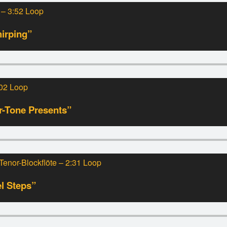
– 3:52 Loop
irping”
:02 Loop
r-Tone Presents”
Tenor-Blockflöte – 2:31 Loop
l Steps”