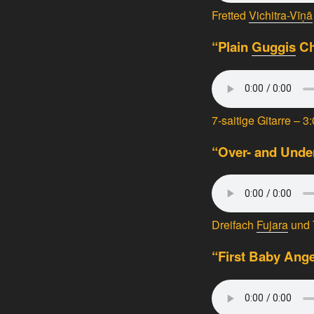
Fretted
Vichitra-Vīṇā
“Plain
Guggis
Ch
7-saitige Gitarre – 3
“Over- and Unde
Dreifach
Fujara
und 
“First Baby Ange