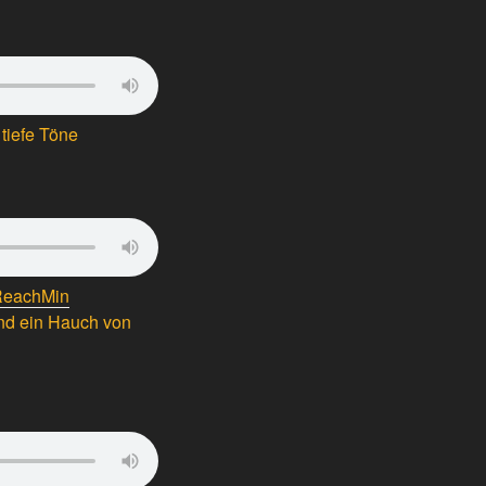
 tiefe Töne
ReachMin
und ein Hauch von