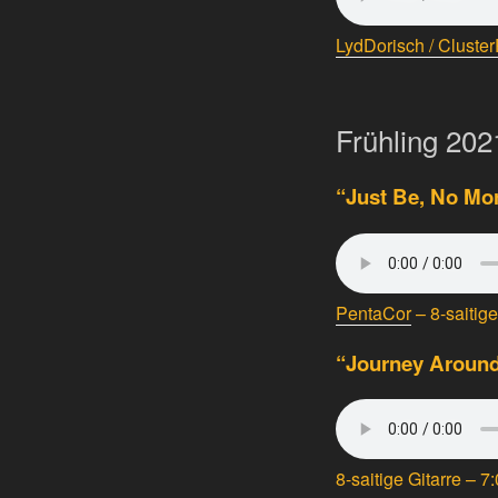
LydDorisch / Cluste
Frühling 202
“Just Be, No Mor
PentaCor
– 8-saitige
“Journey Around
8-saitige Gitarre –