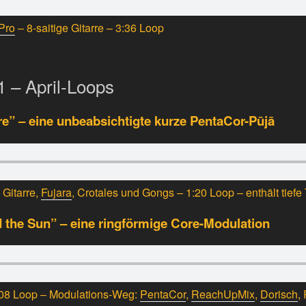
rPro
– 8-saitige Gitarre – 3:36 Loop
1 – April-Loops
e” – eine unbeabsichtigte kurze PentaCor-Pūjā
 Gitarre,
Fujara
, Crotales und Gongs – 1:20 Loop – enthält tiefe
 the Sun” – eine ringförmige Core-Modulation
 7:08 Loop – Modulations-Weg:
PentaCor
,
ReachUpMix
,
Dorisch
,