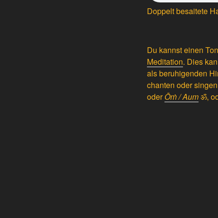
Doppelt besaitete H
Du kannst einen Ton
Meditation
. Dies ka
als beruhigenden H
chanten oder singen 
oder
Ōṁ / Aum
ॐ,
od