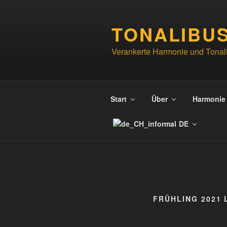
Zum
Inhalt
TONALIBU
springen
Verankerte Harmonie und Tonali
Start
Über
Harmonie
DE
FRÜHLING 2021