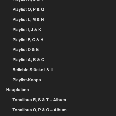
Playlist O, P & Q
Playlist L, M & N
Playlist I, J & K
Playlist F, G & H
Playlist D & E
Playlist A, B & C
Beliebte Stücke I & II
Playlist-Koops
Hauptalben
Tonalibus R, S & T – Album
Tonalibus O, P & Q – Album