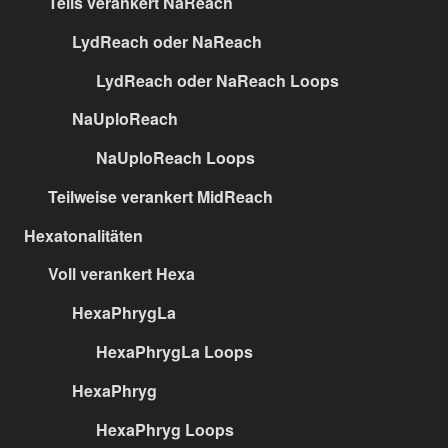
Teils verankert NaReach
LydReach oder NaReach
LydReach oder NaReach Loops
NaUploReach
NaUploReach Loops
Teilweise verankert MidReach
Hexatonalitäten
Voll verankert Hexa
HexaPhrygLa
HexaPhrygLa Loops
HexaPhryg
HexaPhryg Loops