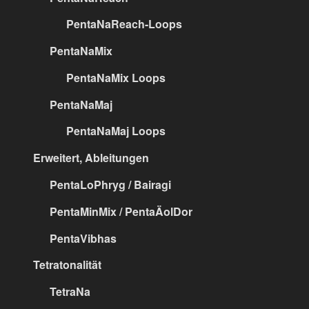
PentaNaReach-Loops
PentaNaMix
PentaNaMix Loops
PentaNaMaj
PentaNaMaj Loops
Erweitert, Ableitungen
PentaLoPhryg / Bairagi
PentaMinMix / PentaÄolDor
PentaVibhas
Tetratonalität
TetraNa