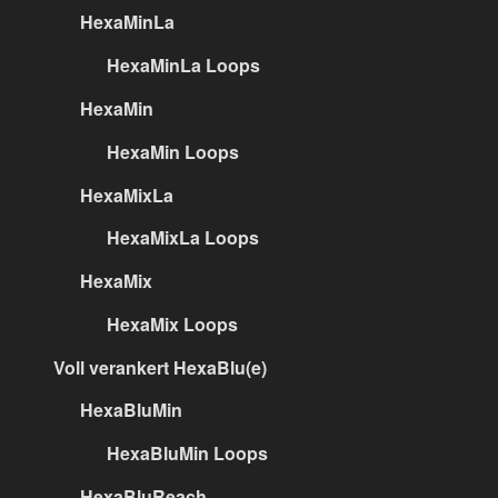
HexaMinLa
HexaMinLa Loops
HexaMin
HexaMin Loops
HexaMixLa
HexaMixLa Loops
HexaMix
HexaMix Loops
Voll verankert HexaBlu(e)
HexaBluMin
HexaBluMin Loops
HexaBluReach