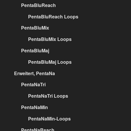
PentaBluReach
PentaBluReach Loops
PentaBluMix
PentaBluMix Loops
PentaBluMaj
PentaBluMaj Loops
Erweitert, PentaNa
PentaNaTri
PentaNaTri Loops
PentaNaMin
PentaNaMin-Loops
PentaNaReach