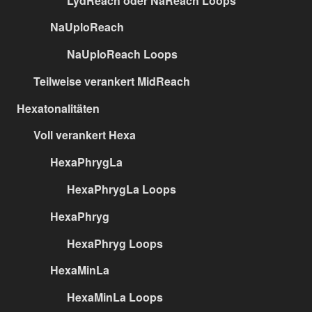
LydReach oder NaReach Loops
NaUploReach
NaUploReach Loops
Teilweise verankert MidReach
Hexatonalitäten
Voll verankert Hexa
HexaPhrygLa
HexaPhrygLa Loops
HexaPhryg
HexaPhryg Loops
HexaMinLa
HexaMinLa Loops