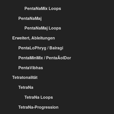
PentaNaMix Loops
PentaNaMaj
PentaNaMaj Loops
Erweitert, Ableitungen
PentaLoPhryg / Bairagi
PentaMinMix / PentaÄolDor
PentaVibhas
Tetratonalität
TetraNa
TetraNa Loops
TetraNa-Progression