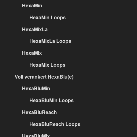
HexaMin
HexaMin Loops
HexaMixLa
HexaMixLa Loops
HexaMix
HexaMix Loops
Voll verankert HexaBlu(e)
HexaBluMin
HexaBluMin Loops
HexaBluReach
HexaBluReach Loops
HexaBluMix