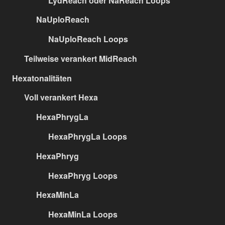
LydReach oder NaReach Loops
NaUploReach
NaUploReach Loops
Teilweise verankert MidReach
Hexatonalitäten
Voll verankert Hexa
HexaPhrygLa
HexaPhrygLa Loops
HexaPhryg
HexaPhryg Loops
HexaMinLa
HexaMinLa Loops