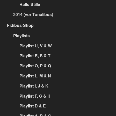
Hallo Stille
2014 (vor Tonalibus)
Fidibus-Shop
Playlists
Playlist U, V & W
Playlist R, S & T
Playlist O, P & Q
Playlist L, M & N
Playlist I, J & K
Playlist F, G & H
Playlist D & E
Playlist A, B & C