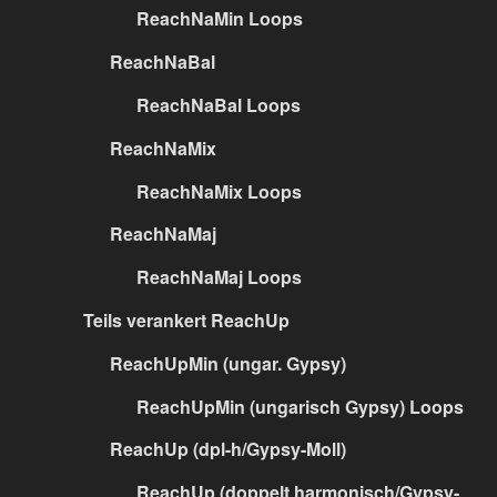
ReachNaMin Loops
ReachNaBal
ReachNaBal Loops
ReachNaMix
ReachNaMix Loops
ReachNaMaj
ReachNaMaj Loops
Teils verankert ReachUp
ReachUpMin (ungar. Gypsy)
ReachUpMin (ungarisch Gypsy) Loops
ReachUp (dpl-h/Gypsy-Moll)
ReachUp (doppelt harmonisch/Gypsy-