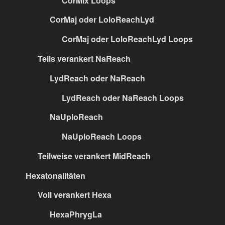
CorMix Loops
CorMaj oder LoloReachLyd
CorMaj oder LoloReachLyd Loops
Teils verankert NaReach
LydReach oder NaReach
LydReach oder NaReach Loops
NaUploReach
NaUploReach Loops
Teilweise verankert MidReach
Hexatonalitäten
Voll verankert Hexa
HexaPhrygLa