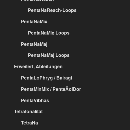
PentaNaReach-Loops
PentaNaMix
PentaNaMix Loops
PentaNaMaj
PentaNaMaj Loops
Erweitert, Ableitungen
PentaLoPhryg / Bairagi
PentaMinMix / PentaÄolDor
PentaVibhas
Tetratonalität
TetraNa