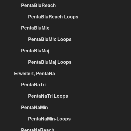
PentaBluReach
PentaBluReach Loops
PentaBluMix
PentaBluMix Loops
PentaBluMaj
PentaBluMaj Loops
Erweitert, PentaNa
PentaNaTri
PentaNaTri Loops
PentaNaMin
PentaNaMin-Loops
PentaNaReach