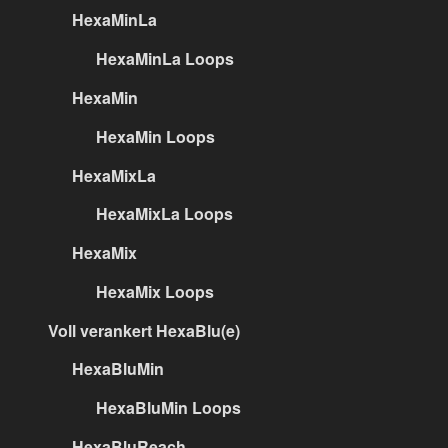
HexaMinLa
HexaMinLa Loops
HexaMin
HexaMin Loops
HexaMixLa
HexaMixLa Loops
HexaMix
HexaMix Loops
Voll verankert HexaBlu(e)
HexaBluMin
HexaBluMin Loops
HexaBluReach