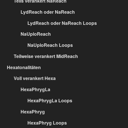
Teils verankert NaReach
LydReach oder NaReach
LydReach oder NaReach Loops
NaUploReach
NaUploReach Loops
Teilweise verankert MidReach
Hexatonalitäten
Voll verankert Hexa
HexaPhrygLa
HexaPhrygLa Loops
HexaPhryg
HexaPhryg Loops