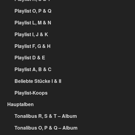
Playlist O, P & Q
Playlist L, M & N
Playlist I, J & K
Playlist F, G & H
Playlist D & E
Playlist A, B & C
Beliebte Stücke I & II
Playlist-Koops
Hauptalben
Tonalibus R, S & T – Album
Tonalibus O, P & Q – Album