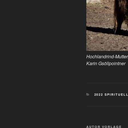
Hochlandrind-Mutterk
Karin Gsöllpointner
LINKS
2022 SPIRITUEL
VORLAGE
Tag-
Hauptindex-
AUTOR VORLAGE