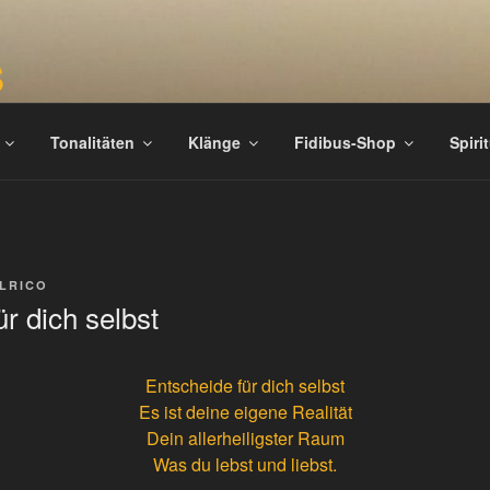
S
täten
Tonalitäten
Klänge
Fidibus-Shop
Spiri
LRICO
r dich selbst
Entscheide für dich selbst
Es ist deine eigene Realität
Dein allerheiligster Raum
Was du lebst und liebst.