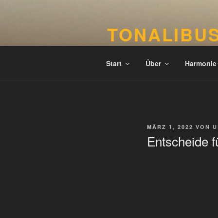
Zum
Inhalt
TONALIBU
springen
Verankerte Harmonie und Tonali
Start
Über
Harmonie
VERÖFFENTLICHT
MÄRZ 1, 2022
VON
U
AM
Entscheide fü