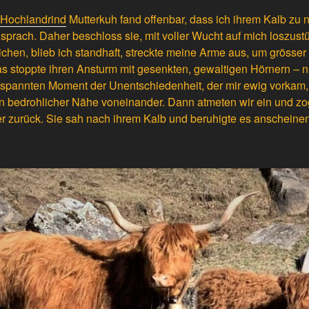
Hochlandrind
Mutterkuh fand offenbar, dass ich ihrem Kalb zu 
 sprach. Daher beschloss sie, mit voller Wucht auf mich loszust
hen, blieb ich standhaft, streckte meine Arme aus, um grösser
Das stoppte ihren Ansturm mit gesenkten, gewaltigen Hörnern – n
espannten Moment der Unentschiedenheit, der mir ewig vorkam, 
t in bedrohlicher Nähe voneinander. Dann atmeten wir ein und z
 zurück. Sie sah nach ihrem Kalb und beruhigte es anscheinen