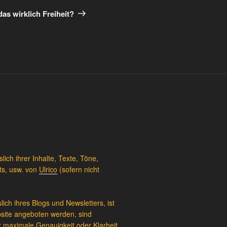
Vorlage
 das wirklich Freiheit?
ich ihrer Inhalte, Texte, Töne,
ts, usw. von
Ulrico
(sofern nicht
lich ihres Blogs und Newsletters, ist
bsite angeboten werden, sind
r maximale Genauigkeit oder Klarheit