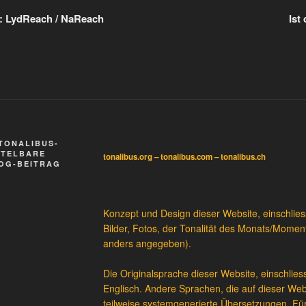
s: LydReach / NaReach
Ist
TONALIBUS-
TTELBARE
tonalibus.org – tonalibus.com – tonalibus.ch
LOG-BEITRAG
Konzept und Design dieser Website, einschliessl
Bilder, Fotos, der Tonalität des Monats/Momen
anders angegeben).
Die Originalsprache dieser Website, einschliess
Englisch. Andere Sprachen, die auf dieser We
teilweise
systemgenerierte Übersetzungen
. Fü